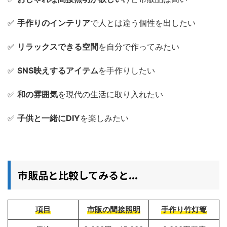
✅
手作りのインテリア
で人とは違う個性を出したい
✅
リラックスできる空間
を自分で作ってみたい
✅
SNS映えするアイテム
を手作りしたい
✅
和の雰囲気
を現代の生活に取り入れたい
✅
子供と一緒にDIY
を楽しみたい
市販品と比較してみると...
項目
市販の間接照明
手作り竹灯篭